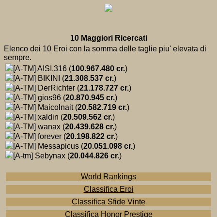
10 Maggiori Ricercati
Elenco dei 10 Eroi con la somma delle taglie piu' elevata di
sempre.
[A-TM] AISI.316 (
100.967.480 cr.
)
[A-TM] BIKINI (
21.308.537 cr.
)
[A-TM] DerRichter (
21.178.727 cr.
)
[A-TM] gios96 (
20.870.945 cr.
)
[A-TM] Maicolnait (
20.582.719 cr.
)
[A-TM] xaldin (
20.509.562 cr.
)
[A-TM] wanax (
20.439.628 cr.
)
[A-TM] forever (
20.198.822 cr.
)
[A-TM] Messapicus (
20.051.098 cr.
)
[A-tm] Sebynax (
20.044.826 cr.
)
World Rankings
Classifica Eroi
Classifica Sfide Vinte
Classifica Honor Prestige