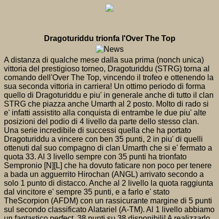
Dragoturiddu trionfa l'Over The Top
A distanza di qualche mese dalla sua prima (nonch unica)
vittoria del prestigioso torneo, Dragoturiddu (STRG) torna al
comando dell'Over The Top, vincendo il trofeo e ottenendo la
sua seconda vittoria in carriera! Un ottimo periodo di forma
quello di Dragoturiddu e piu' in generale anche di tutto il clan
STRG che piazza anche Umarth al 2 posto. Molto di rado si
e' infatti assistito alla conquista di entrambe le due piu' alte
posizioni del podio di 4 livello da parte dello stesso clan.
Una serie incredibile di successi quella che ha portato
Dragoturiddu a vincere con ben 35 punti, 2 in piu' di quelli
ottenuti dal suo compagno di clan Umarth che si e' fermato a
quota 33. Al 3 livello sempre con 35 punti ha trionfato
Sempronio [N][L] che ha dovuto faticare non poco per tenere
a bada un agguerrito Hirochan (ANGL) arrivato secondo a
solo 1 punto di distacco. Anche al 2 livello la quota raggiunta
dal vincitore e' sempre 35 punti, e a farlo e' stato
TheScorpion (AFDM) con un rassicurante margine di 5 punti
sul secondo classificato Alatariel (A-TM). Al 1 livello abbiamo
un fantastico perfect, 38 punti su 38 disponibili! A realizzarlo